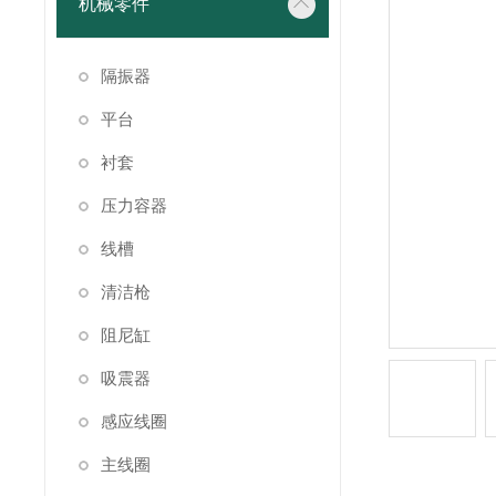
机械零件
隔振器
平台
衬套
压力容器
线槽
清洁枪
阻尼缸
吸震器
感应线圈
主线圈