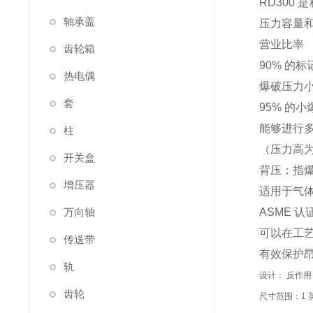
RD300
轴承盖
压力容量和
营业比率
齿轮箱
90% 的标记爆
热电偶
爆破压力小于或
套
95% 的小爆破
能够进行多达
柱
（压力高为小爆
开关盒
背压：指爆
增压器
适用于气
万向轴
ASME 认
可以在工艺
传送带
有效保护昂
轨
设计
： 反作
齿轮
尺寸范围
：1 