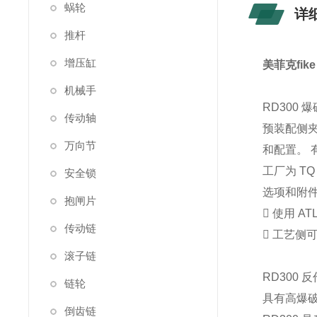
蜗轮
详
推杆
增压缸
美菲克fik
机械手
RD300 
传动轴
预装配侧夹 
万向节
和配置。 有关
工厂为 T
安全锁
选项和附
抱闸片
 使用 
传动链
 工艺侧可
滚子链
RD300
链轮
具有高爆破
倒齿链