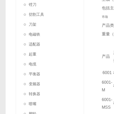
镗刀
包括
切割工具
市场
刀架
产品
重量
电磁铁
产品
适配器
产品
起重
产品
产品
电缆
产品
6001
平衡器
6001-
变频器
M
转换器
6001-
喷嘴
MSS
脚轮