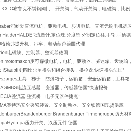
OCCO
布鲁克
不锈钢阀门，开关阀，气动开关阀，电磁阀，比例
haber
冯哈勃
直流电机、驱动电机、步进电机、直流无刷电机
德
n Halder
HALDER
流量计,定位珠,分度销,分割定位柱,手轮,手柄
德
f
哈德弗
提升机、吊车、电动葫芦
德国
代理
rion
电磁铁、控制器、整流器
德国
n motor
maxon麦可森
微电机，电机、驱动器、减速箱、齿轮箱
li
Staubli史陶比尔
单接头和组合接头，换枪盘,快速接头
法国
*
es
zarges
工具，梯子，防爆箱子，运输箱，安全运输箱，工具箱
 AG
MBS
电流互感器，变送器，传感器
德国
*快速报价
A
ECIA
整流器,整流桥，电子元器件
捷克
*
EMA
赛特玛
安全夹紧装置、安全制动器、安全锁
德国
现货供应
denburger
Brandenburger
Brandenburger Firmengrup
opa
Hydropa
压力开关、液压元件
德国