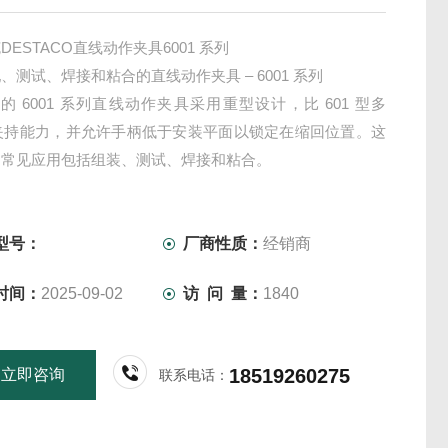
DESTACO直线动作夹具6001 系列
、测试、焊接和粘合的直线动作夹具 – 6001 系列
co 的 6001 系列直线动作夹具采用重型设计，比 601 型多
的夹持能力，并允许手柄低于安装平面以锁定在缩回位置。这
的常见应用包括组装、测试、焊接和粘合。
航空航天、汽车、食品和包装、消费品、工业
具和测试，CNC加工，塑料注射成型
型号：
厂商性质：
经销商
时间：
2025-09-02
访 问 量：
1840
18519260275
立即咨询
联系电话：