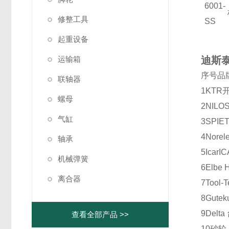
6001-
修整工具
SS
起重设备
运输箱
迪斯泰
序号
品
联轴器
1
KTR
螺母
2
NILO
气缸
3
SPIE
4
Norel
轴承
5
Icar
IC
机械弹簧
6
Elbe 
离合器
7
Tool-
8
Gutek
9
Delta
查看全部产品 >>
10
砂轮