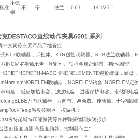
不锈
标准
不
帝
法兰
0.63
14:1/25:1
钢
克DESTACO直线动作夹具6001 系列
牌
中文简称
主要产品
产地
备注
开天
KTR联轴器，弹性体、KTR磁性联轴器、KTR法兰联轴器、
S-RING
尼罗斯
轴承盖、密封件、轴承金属密封圈、档环
德国
*
TH
SPIETH
SPIETH-MASCHINENELEMENTE锁紧螺母，螺
em
Norelem
NORELEM联轴器，NORELEM钻套, NORELEM
AR
电容、感应加热电容、滤波电容、过压保护电容、电储能电
Holding
ELBE
万向联轴器、万向节、离合器、传动轴、十字轴
德
Temp
Tool-Temp
温度控制器、模温机；
unst
古特昆斯特
压缩弹簧等各种弹簧
德国
快速报价
台达
低压变频器 高压变频器、控制器
荷兰
*
，金刚石工具，刀具,数控刀具，修整工具，磨削工具
德国
*