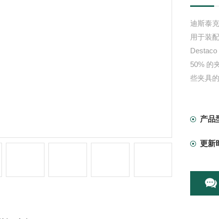
迪斯泰克
用于装配
Desta
50% 
些夹具
市场：
应用：夹
产品
更新