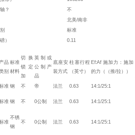
主轴？
不
北美/南非
类别
标准
（磅）
0.11
系列说明
直线动作夹
切换
英制或
功能
夹紧
产品
标准
底座安
柱塞行程
Ef:Af 施加力：施加
锁定
公制产
系列
手动夹紧
类别
材料
装方式
（英寸）
的力（（推/拉））
加
品
组
直线动作夹具
标准
钢
不
帝
法兰
0.63
14:1/25:1
德斯塔科
标准
钢
不
0公制
法兰
0.63
14:1/25:1
工件夹具（手动、动力和液压夹
不锈
标准
不
0公制
法兰
0.63
14:1/25:1
钢