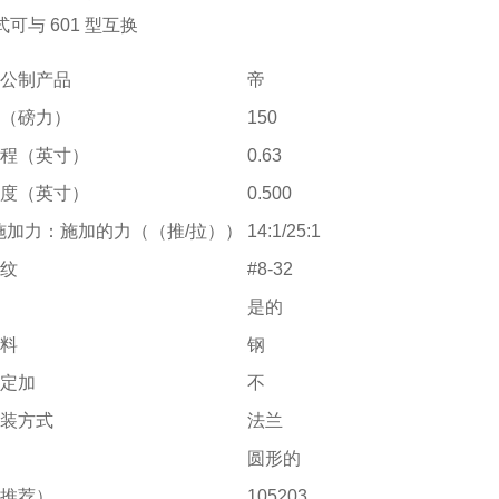
可与 601 型互换
或公制产品
帝
量（磅力）
150
行程（英寸）
0.63
高度（英寸）
0.500
Af 施加力：施加的力（（推/拉））
14:1/25:1
螺纹
#8-32
的
是的
材料
钢
锁定加
不
安装方式
法兰
圆形的
（推荐）
105203