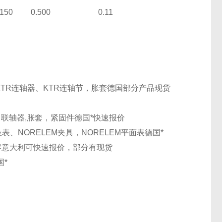
150
0.500
0.11
KTR连轴器、KTR连轴节，胀套
德国
部分产品现货
母，联轴器,胀套，紧固件
德国
*快速报价
定位表、NORELEM夹具，NORELEM平面表
德国
*
容
意大利
可快速报价，部分有现货
国
*