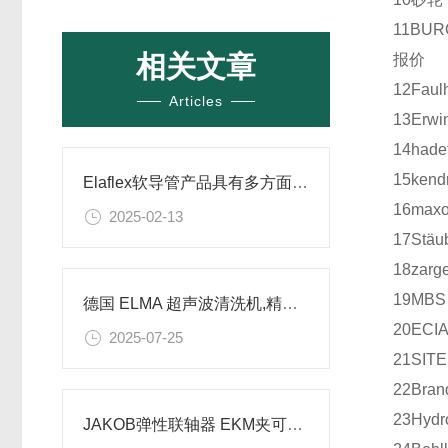
11
BUR
相关文章
报价
12
Faul
Articles
13
Erwi
14
hade
15
kend
Elaflex软导管产品具有多方面的优良性能
16
maxo
2025-02-13
17
Stäub
18
zarg
19
MBS
德国 ELMA 超声波清洗机,精密清洗技术
20
ECI
2025-07-25
21
SIT
22
Bran
23
Hydr
JAKOB弹性联轴器 EKM夹可宝联轴器介绍