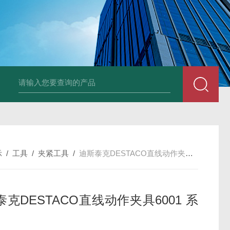
德国Baumüller b maXX 6500伺服电机
德国Bauüller b maXX
示
/
工具
/
夹紧工具
/
迪斯泰克DESTACO直线动作夹具6001 系列
克DESTACO直线动作夹具6001 系