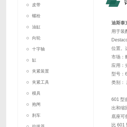
皮带
螺栓
迪斯泰克
油缸
用于装配
向轮
Dest
位置。
十字轴
市场：
缸
应用：
夹紧装置
型号：6
夹紧工具
类别： 
模具
601
抱闸
出和缩
刹车
底座可
比 60
拉拔器