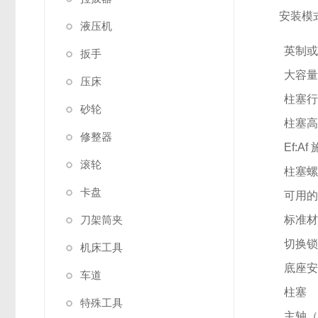
安装模式
液压机
英制
扳手
大容
压床
柱塞
砂轮
柱塞
修整器
Ef:
滚轮
柱塞
卡盘
可用
刀架筒夹
标准
切换
机床工具
底座
车道
柱塞
特殊工具
主轴