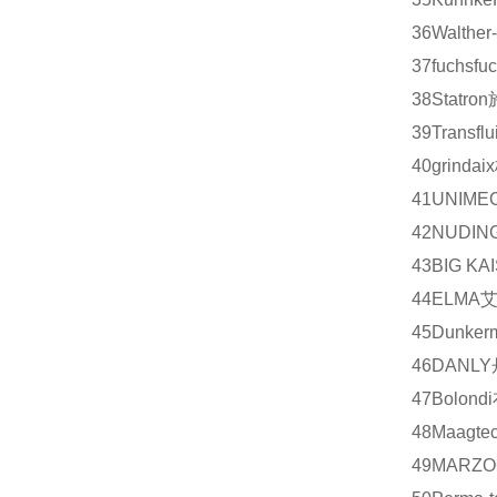
36
Walther
37
fuchs
fu
38
Statron
39
Transflui
40
grindaix
41
UNIME
42
NUDIN
43
BIG KA
44
ELMA
45
Dunker
46
DANLY
47
Bolondi
48
Maagtec
49
MARZO