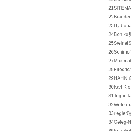
21
SITEM
22
Branden
23
Hydrop
24
Behlke
25
Steinel
S
26
Schimpf
27
Maximat
28
Friedric
29
HAHN G
30
Karl Kle
31
Tognell
32
Weform
33
riegler
34
Gefeg-N
35
Kuhnke