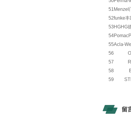
50
Perma-t
51
Menzel
52
funke
丰
53
HG
HG
54
Pomac
55
Acla-We
56 OE
57 R
58 B
59 S
留