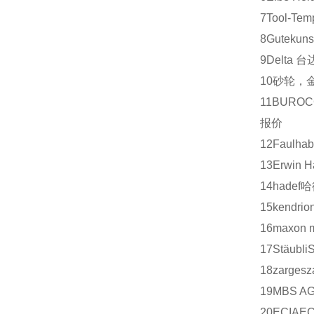
7
Tool-Tem
8
Gutekuns
9
Delta
台
10
砂轮，
11
BUROC
报价
12
Faulhab
13
Erwin H
14
hadef
哈
15
kendrio
16
maxon m
17
Stäubli
18
zarges
z
19
MBS A
20
ECIA
EC