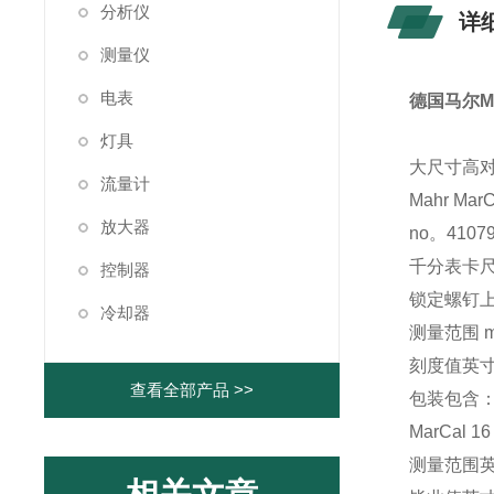
分析仪
详
测量仪
电表
德国马尔Ma
灯具
大尺寸高
流量计
Mahr
MarC
放大器
no。4107
千分表卡尺 M
控制器
锁定螺钉
冷却器
测量范围 m
刻度值英寸：.
查看全部产品 >>
包装包含
MarCal 16
测量范围