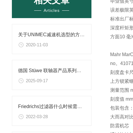
相关文章
毕业值英
误差极限
Articles
标准
出厂
深度杆
矩
关于UNIMEC减速机选型的方法技巧
方面
10 毫米
2020-11-03
Mahr
MarC
no。4107
德国 Stüwe 联轴器产品系列型号介绍及选型指导​
刻度盘卡尺 M
2025-09-17
上方锁紧
测量范围 mm
刻度值 mm
Friedrichs过滤器什么时候需要更换滤袋？
包装包含
2022-03-28
大而高对
防震机芯