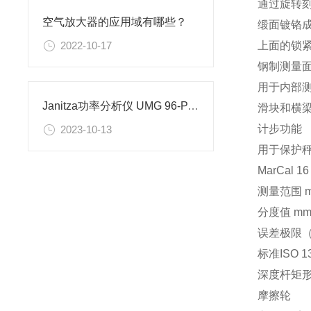
通过旋转
空气放大器的应用域有哪些？
缎面镀铬
上面的锁
2022-10-17
钢制测量
用于内部
Janitza功率分析仪 UMG 96-PA介绍
滑块和横
计步功能
2023-10-13
用于保护
MarCal 16
测量范围 
分度值 m
误差极限
标准
ISO 1
深度杆
矩
摩擦轮