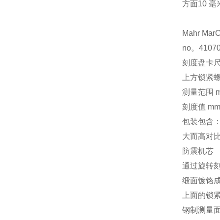
方面
10 毫米
Mahr
MarC
no。4107
刻度盘卡尺 M
上方锁紧
测量范围 mm
刻度值 mm
包装包含
大而高对
防震机芯
通过旋转
缎面镀铬
上面的锁
钢制测量