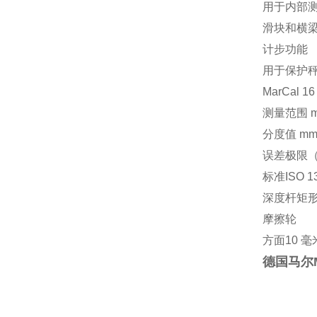
用于内部
滑块和横
计步功能
用于保护
MarCal 16
测量范围 
分度值 m
误差极限
标准
ISO 1
深度杆
矩
摩擦轮
方面
10 毫米
德国马尔Ma